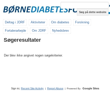
Søg på dette website
Deltag i JDRF
Aktiviteter
Om diabetes
Forskning
Fortalerarbejde
Om JDRF
Nyhedsbrev
Søgeresultater
Der blev ikke angivet nogen søgekriterier.
Sign in
Recent Site Activity
Report Abuse
Google Sites
|
|
|
Powered By