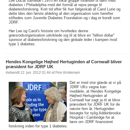
Lee Ducat samlede i 1970 en lokal gruppe forældre til børn med
diabetes i Philadelphia med det formål at rejse penge til
diabetesforskning. Kort tid efter fik hun følgeskab af Carol Lurie og
dette blev den første afdeling af den organisation som herefter
stiftedes som Juvenile Diabetes Foundation og i dag er kendt som
JDRF.
Hør Lee og Carol's historie om hvorledes denne
græsrodsorganisation udviklede sig til at blive en "billion dollar"
sponsor af diabetesforskning og den globale leder i kampen mod
type 1 diabetes.
Hendes Kongelige Højhed Hertuginden af Cornwall bliver
præsident for JDRF UK
indsendt
12. jun. 2012 01.44
af Finn Kristensen
Det er med stor glæde at vi på
JDRF UKs vegne kan
meddele, at Hendes Kongelige
Højhed Hertuginden af
Cornwall har sagt ja til at blive
præsident for JDRF UK for de
næste fem år. Hertuginden
besøgte for nylig Addenbrooke
Hospital i Cambridge for at
lære om JDRF finansieret
forskning inden for type 1 diabetes.