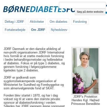
Søg på dette website
Deltag i JDRF
Aktiviteter
Om diabetes
Forskning
Fortalerarbejde
Om JDRF
Nyhedsbrev
JDRF Danmark er den danske afdeling af
non-profit organisationen JDRF International
hvis formål er at støtte medicinsk forskning
i bedre behandlingsmetoder og helbredelse
af diabetes. Fokus er på type 1 diabetes, og
gennem forskning i følgesygdommene
ligeledes type 2 diabetes.
JDRF er godkendt som
sygdomsbekæmpende organisation af
Ministeriet for Sundhed og Forebyggelse og
som almenvelgørende fond af SKAT.
Fonden blev startet i 1970, og har i dag
JDRF's Protektor:
vokset sig til at være den største private
Hendes Kgl. Højhed
sponsor af diabetesforskning i verden.
Prinsesse Benedikte
Således har JDRF igennem årene sponseret