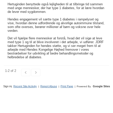
Hertuginden benyttede også lejligheden til at tilbringe tid sammen
med unge mennesker, der har type 1 diabetes, for at lære hvordan
de lever med sygdommen.
Hendes engagement vil sætte type 1 diabetes i rampelyset og
vise, hvordan denne udfordrende og alvorlige autoimmune tilstand,
som ofte overses, berører millioner af børn og voksne over hele
verden.
Det vil hjælpe flere mennesker at forstå, hvad det vil sige at leve
med type 1 og til at blive involveret i det arbejde, vi udfører. JDRF
takker Hertuginden for hendes støtte, og vi ser meget frem til at
arbejde med Hendes Kongelige Højhed fremover i vores
bestræbelser for udvikling af bedre behandlingsmetoder og
helbredelse af diabetes.
1-2 of 2
Sign in
Recent Site Activity
Report Abuse
Print Page
Google Sites
|
|
|
|
Powered By